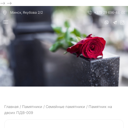
Перейти
-->
-->
к
Минск, Якубова 2/2
+375 29 696-46-66
содержимому
Главная
/
Памятники
/
Семейные памятники
/ Памятник на
двоих ПДВ-009